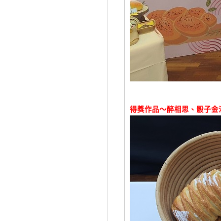
得獎作品～醉相思、骰子金