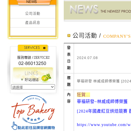
公司活動
產品訊息
公司活動 /
COMPANY'S 
發
表
2024.07.08
日
期
標
華福研發 林威成師傅榮獲 [20
題
狂賀...
內
華福研發~林威成師傅榮獲
容
[2024年國產紅豆烘焙競賽 
https://www.youtube.com