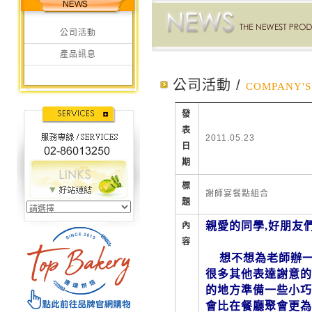
公司活動
產品訊息
公司活動 /
COMPANY'S 
發
表
2011.05.23
日
期
標
謝師宴餐點組合
題
親愛的同學,好朋友
內
容
想不想為老師辦一場溫
很多其他表達謝意的
的地方準備一些小巧精
會比在餐廳聚會更為