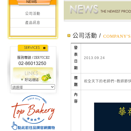
公司活動
產品訊息
公司活動 /
COMPANY'S 
發
表
2013.09.24
日
期
標
祝全天下的老師們~教師節快
題
內
容