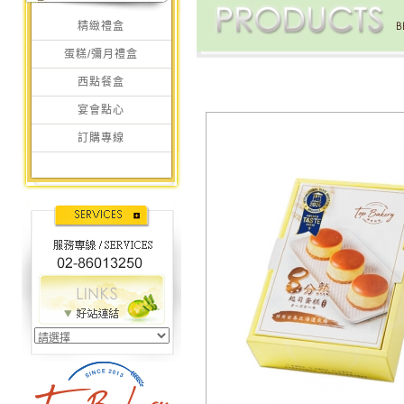
精緻禮盒
蛋糕/彌月禮盒
西點餐盒
宴會點心
訂購專線