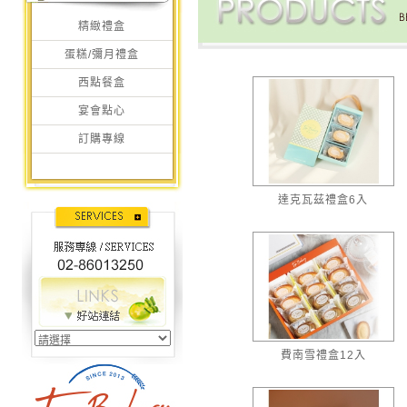
精緻禮盒
蛋糕/彌月禮盒
西點餐盒
宴會點心
訂購專線
達克瓦茲禮盒6入
費南雪禮盒12入