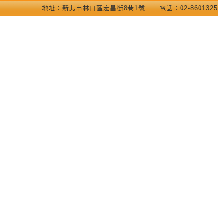
地址：新北巿林口區宏昌街8巷1號 電話：02-86013250 COP