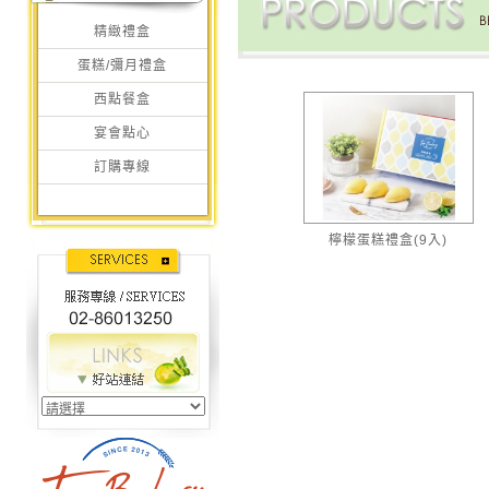
精緻禮盒
蛋糕/彌月禮盒
西點餐盒
宴會點心
訂購專線
檸檬蛋糕禮盒(9入)